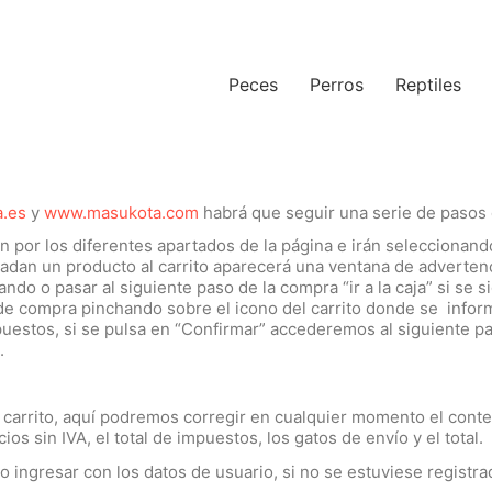
Peces
Perros
Reptiles
.es
y
www.masukota.com
habrá que seguir una serie de pasos 
or los diferentes apartados de la página e irán seleccionan
 añadan un producto al carrito aparecerá una ventana de adverte
ando o pasar al siguiente paso de la compra “ir a la caja” si se
 compra pinchando sobre el icono del carrito donde se informa
stos, si se pulsa en “Confirmar” accederemos al siguiente pas
.
rito, aquí podremos corregir en cualquier momento el conteni
s sin IVA, el total de impuestos, los gatos de envío y el total.
io ingresar con los datos de usuario, si no se estuviese regist