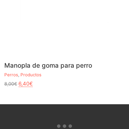
Manopla de goma para perro
Perros
,
Productos
El
El
6,40
€
8,00
€
precio
precio
original
actual
era:
es:
8,00€.
6,40€.