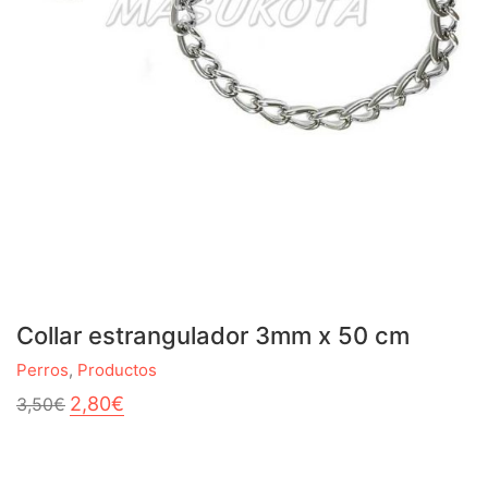
Collar estrangulador 3mm x 50 cm
Perros
,
Productos
El
El
2,80
€
3,50
€
precio
precio
original
actual
era:
es:
3,50€.
2,80€.