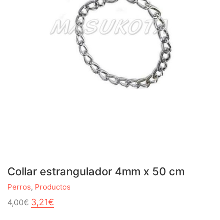
Collar estrangulador 4mm x 50 cm
Perros
,
Productos
El
El
3,21
€
4,00
€
precio
precio
original
actual