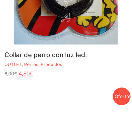
Collar de perro con luz led.
OUTLET
,
Perros
,
Productos
El
El
4,80
€
6,00
€
precio
precio
original
actual
era:
es:
6,00€.
4,80€.
¡Oferta!