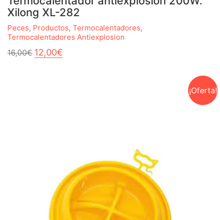
Termocalentador antiexplosión 200W.
Xilong XL-282
Peces
,
Productos
,
Termocalentadores
,
Termocalentadores Antiexplosion
El
El
12,00
€
16,00
€
precio
precio
original
actual
era:
es:
16,00€.
12,00€.
¡Oferta!