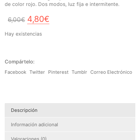
de color rojo. Dos modos, luz fija e intermitente.
El
El
4,80
€
6,00
€
precio
precio
Hay existencias
original
actual
era:
es:
6,00€.
4,80€.
Compártelo:
Facebook
Twitter
Pinterest
Tumblr
Correo Electrónico
Descripción
Información adicional
Valoraciones (0)