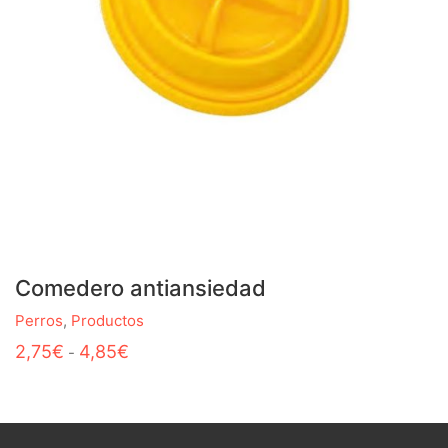
Comedero antiansiedad
Perros
,
Productos
Este
Rango
2,75
€
4,85
€
-
producto
de
tiene
precios:
múltiples
desde
variantes.
2,75€
Las
hasta