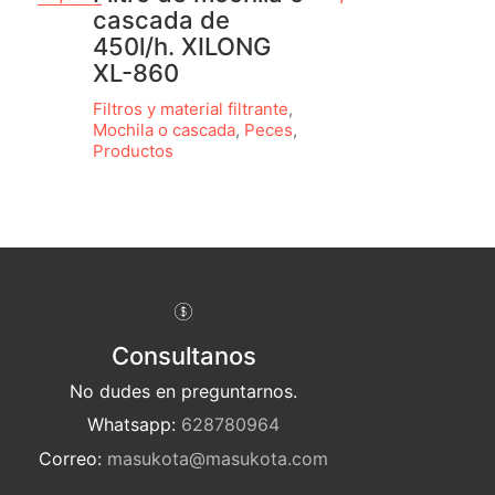
cascada de
450l/h. XILONG
XL-860
Filtros y material filtrante
,
Mochila o cascada
,
Peces
,
Productos
Consultanos
No dudes en preguntarnos.
Whatsapp:
628780964
Correo:
masukota@masukota.com