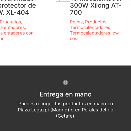
protector de
300W Xilong AT-
. XL-404
700
Productos
,
Peces
,
Productos
,
alentadores
,
Termocalentadores
,
alentadores con
Termocalentadores low
or
cost
Entrega en mano
Puedes recoger tus productos en mano en
Plaza Legazpi (Madrid) o en Perales del rio
(Getafe).