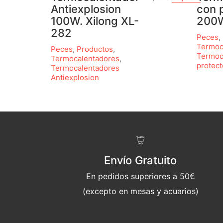
Antiexplosion
con 
100W. Xilong XL-
200W
282
Peces
,
Termoc
Peces
,
Productos
,
Termoc
Termocalentadores
,
protect
Termocalentadores
Antiexplosion
Envío Gratuito
En pedidos superiores a 50€
(excepto en mesas y acuarios)