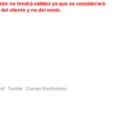
ior no tendrá validez ya que se considerará
del cliente y no del envío.
l
recio
ctual
s:
.
7,94€.
est
Tumblr
Correo Electrónico