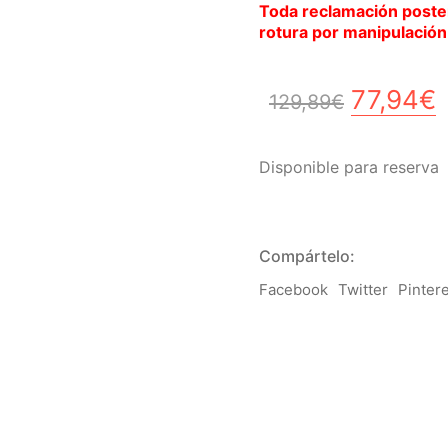
Toda reclamación poster
rotura por manipulación 
El
E
77,94
€
129,89
€
precio
p
original
a
Disponible para reserva
era:
e
129,89€
7
Compártelo:
Facebook
Twitter
Pinter