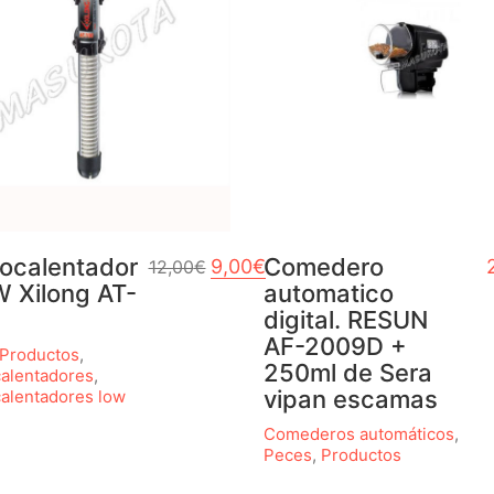
ocalentador
El precio original era: 12,00€.
Comedero
El precio actual es: 9,00€.
9,00
€
12,00
€
 Xilong AT-
automatico
digital. RESUN
AF-2009D +
Productos
,
250ml de Sera
alentadores
,
vipan escamas
alentadores low
Comederos automáticos
,
Peces
,
Productos