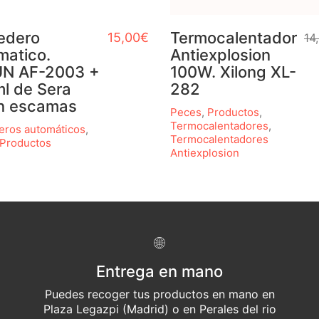
edero
Termocalentador
15,00
€
14
matico.
Antiexplosion
N AF-2003 +
100W. Xilong XL-
l de Sera
282
n escamas
Peces
,
Productos
,
Termocalentadores
,
ros automáticos
,
Termocalentadores
Productos
Antiexplosion
Entrega en mano
Puedes recoger tus productos en mano en
Plaza Legazpi (Madrid) o en Perales del rio