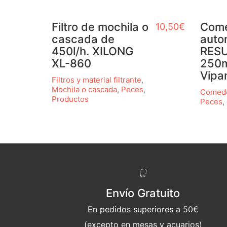
Filtro de mochila o
Com
10,50
€
cascada de
auto
450l/h. XILONG
RESU
XL-860
250m
Vipa
Filtros y material filtrante
,
Mochila o cascada
,
Peces
,
Comede
Productos
Peces
,
Envío Gratuito
En pedidos superiores a 50€
(excepto en mesas y acuarios)