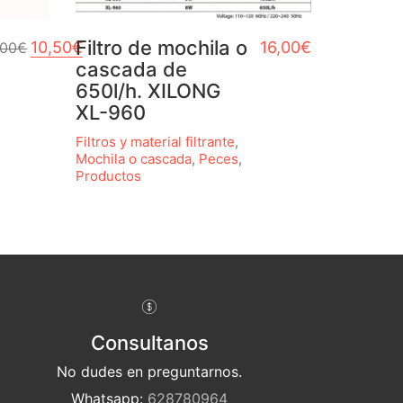
El precio original era: 14,00€.
Filtro de mochila o
El precio actual es: 10,50€.
10,50
€
16,00
€
,00
€
cascada de
650l/h. XILONG
XL-960
Filtros y material filtrante
,
Mochila o cascada
,
Peces
,
Productos
Consultanos
No dudes en preguntarnos.
Whatsapp:
628780964