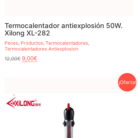
Termocalentador antiexplosión 50W.
Xilong XL-282
Peces
,
Productos
,
Termocalentadores
,
Termocalentadores Antiexplosion
El
El
9,00
€
12,00
€
precio
precio
original
actual
era:
es:
12,00€.
9,00€.
¡Oferta!