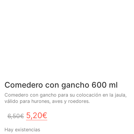
Comedero con gancho 600 ml
Comedero con gancho para su colocación en la jaula,
válido para hurones, aves y roedores.
El
El
5,20
€
6,50
€
precio
precio
Hay existencias
original
actual