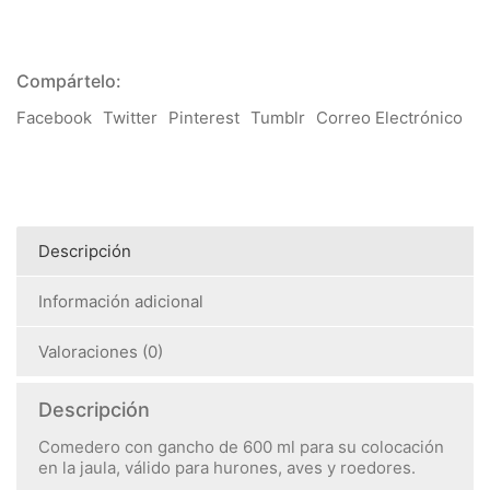
era:
es:
6,50€.
5,20€.
Compártelo:
Facebook
Twitter
Pinterest
Tumblr
Correo Electrónico
Descripción
Información adicional
Valoraciones (0)
Descripción
Comedero con gancho de 600 ml para su colocación
en la jaula, válido para hurones, aves y roedores.