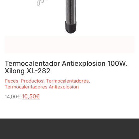
Termocalentador Antiexplosion 100W.
Xilong XL-282
Peces
,
Productos
,
Termocalentadores
,
Termocalentadores Antiexplosion
El
El
10,50
€
14,00
€
precio
precio
original
actual
era:
es:
14,00€.
10,50€.