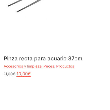
Pinza recta para acuario 37cm
Accesorios y limpieza
,
Peces
,
Productos
El
El
10,00
€
11,00
€
precio
precio
original
actual
era:
es:
11,00€.
10,00€.