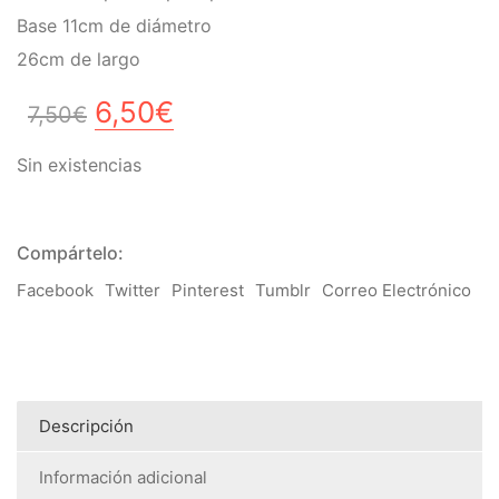
Base 11cm de diámetro
26cm de largo
El
El
6,50
€
7,50
€
precio
precio
Sin existencias
original
actual
era:
es:
7,50€.
6,50€.
Compártelo:
Facebook
Twitter
Pinterest
Tumblr
Correo Electrónico
Descripción
Información adicional