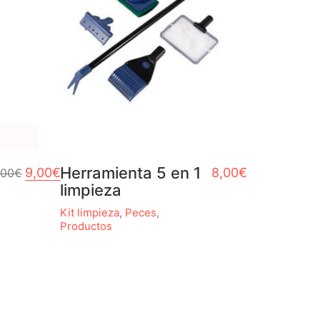
El precio original era: 12,00€.
Herramienta 5 en 1
El precio actual es: 9,00€.
9,00
€
8,00
€
,00
€
limpieza
Kit limpieza
,
Peces
,
Productos