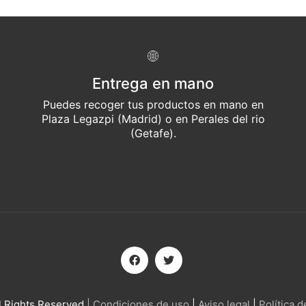
Entrega en mano
Puedes recoger tus productos en mano en
Plaza Legazpi (Madrid) o en Perales del rio
(Getafe).
l Rights Reserved
| Condiciones de uso
|
Aviso legal
|
Política 