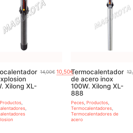
nal era: 12,00€.
ocalentador
io actual es: 9,00€.
El precio original era: 14,00€.
Termocalentador
El precio actual es: 10,50€.
10,50
€
14,00
€
12
explosion
de acero inox
. Xilong XL-
100W. Xilong XL-
888
Productos
,
Peces
,
Productos
,
alentadores
,
Termocalentadores
,
alentadores
Termocalentadores de
losion
acero