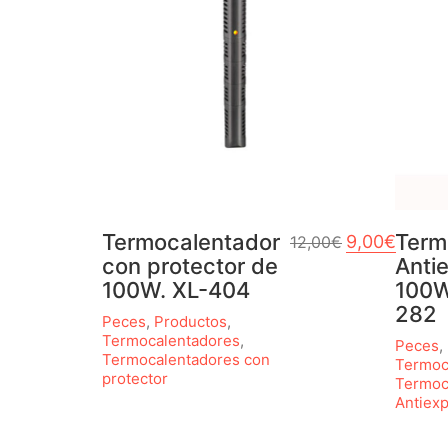
Termocalentador
El precio origi
Term
El prec
9,00
€
12,00
€
con protector de
Anti
100W. XL-404
100W
282
Peces
,
Productos
,
Termocalentadores
,
Peces
,
Termocalentadores con
Termoc
protector
Termoc
Antiexp