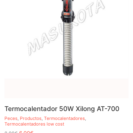
Termocalentador 50W Xilong AT-700
Peces
,
Productos
,
Termocalentadores
,
Termocalentadores low cost
El
El