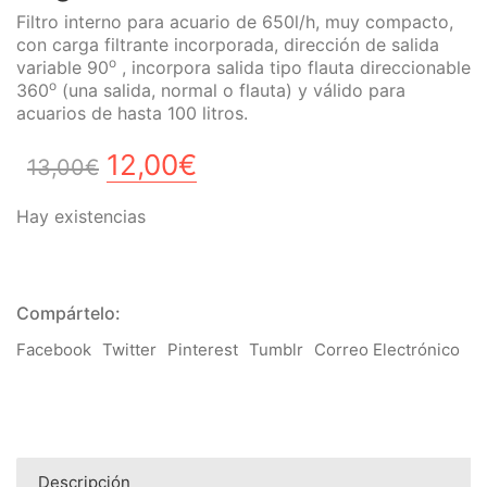
Filtro interno para acuario de 650l/h, muy compacto,
con carga filtrante incorporada, dirección de salida
o
variable 90
, incorpora salida tipo flauta direccionable
o
360
(una salida, normal o flauta) y válido para
acuarios de hasta 100 litros.
El
El
12,00
€
13,00
€
precio
precio
Hay existencias
original
actual
era:
es:
13,00€.
12,00€.
Compártelo:
Facebook
Twitter
Pinterest
Tumblr
Correo Electrónico
Descripción