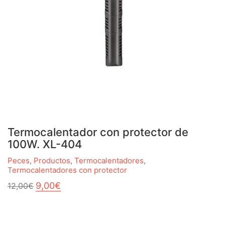
Termocalentador con protector de
100W. XL-404
Peces
,
Productos
,
Termocalentadores
,
Termocalentadores con protector
El
El
9,00
€
12,00
€
precio
precio
original
actual
era:
es:
12,00€.
9,00€.