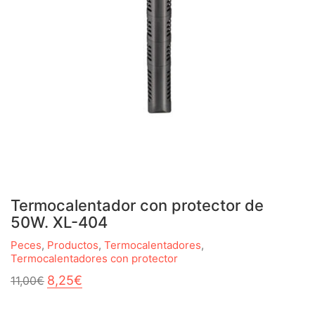
Termocalentador con protector de
50W. XL-404
Peces
,
Productos
,
Termocalentadores
,
Termocalentadores con protector
El
El
8,25
€
11,00
€
precio
precio
original
actual