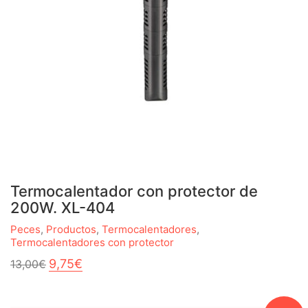
Termocalentador con protector de
200W. XL-404
Peces
,
Productos
,
Termocalentadores
,
Termocalentadores con protector
El
El
9,75
€
13,00
€
precio
precio
original
actual
era:
es: