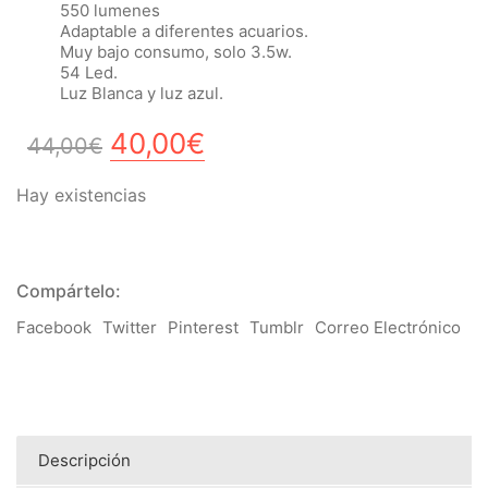
550 lumenes
Adaptable a diferentes acuarios.
Muy bajo consumo, solo 3.5w.
54 Led.
Luz Blanca y luz azul.
El
El
40,00
€
44,00
€
precio
precio
Hay existencias
original
actual
era:
es:
44,00€.
40,00€.
Compártelo:
Facebook
Twitter
Pinterest
Tumblr
Correo Electrónico
Descripción