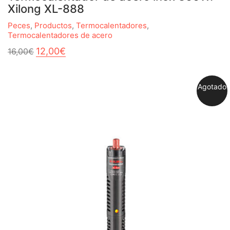
Xilong XL-888
Peces
,
Productos
,
Termocalentadores
,
Termocalentadores de acero
El
El
12,00
€
16,00
€
precio
precio
original
actual
era:
es:
Agotado
16,00€.
12,00€.