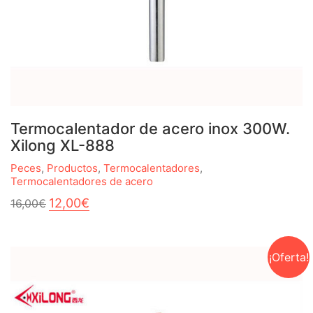
Termocalentador de acero inox 300W.
Xilong XL-888
Peces
,
Productos
,
Termocalentadores
,
Termocalentadores de acero
El
El
12,00
€
16,00
€
precio
precio
original
actual
era:
es:
16,00€.
12,00€.
¡Oferta!