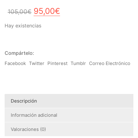
El
El
95,00
€
105,00
€
precio
precio
Hay existencias
original
actual
era:
es:
105,00€.
95,00€.
Compártelo:
Facebook
Twitter
Pinterest
Tumblr
Correo Electrónico
Descripción
Información adicional
Valoraciones (0)