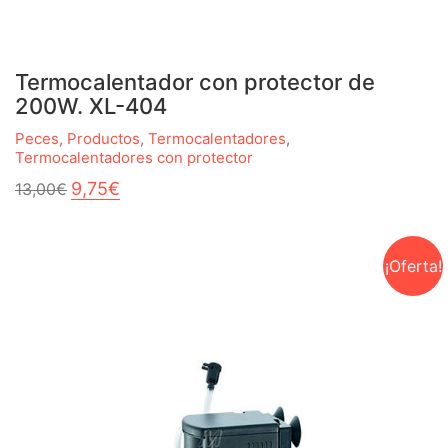
Termocalentador con protector de
200W. XL-404
Peces
,
Productos
,
Termocalentadores
,
Termocalentadores con protector
El
El
9,75
€
13,00
€
precio
precio
original
actual
era:
es:
13,00€.
9,75€.
¡Oferta!