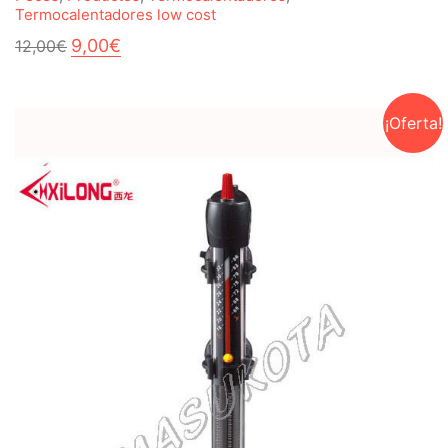
Termocalentadores low cost
El
El
9,00
€
12,00
€
precio
precio
original
actual
era:
es:
12,00€.
9,00€.
¡Oferta!