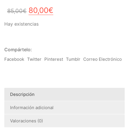
El
El
80,00
€
85,00
€
precio
precio
Hay existencias
original
actual
era:
es:
85,00€.
80,00€.
Compártelo:
Facebook
Twitter
Pinterest
Tumblr
Correo Electrónico
Descripción
Información adicional
Valoraciones (0)