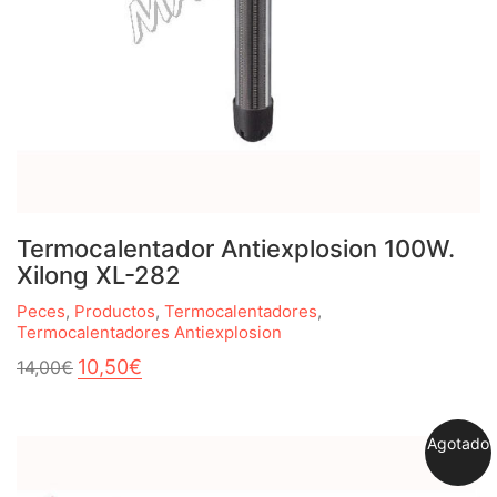
Termocalentador Antiexplosion 100W.
Xilong XL-282
Peces
,
Productos
,
Termocalentadores
,
Termocalentadores Antiexplosion
El
El
10,50
€
14,00
€
precio
precio
original
actual
era:
es:
Agotado
14,00€.
10,50€.