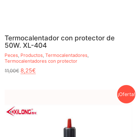
Termocalentador con protector de
50W. XL-404
Peces
,
Productos
,
Termocalentadores
,
Termocalentadores con protector
El
El
8,25
€
11,00
€
precio
precio
original
actual
era:
es:
11,00€.
8,25€.
¡Oferta!