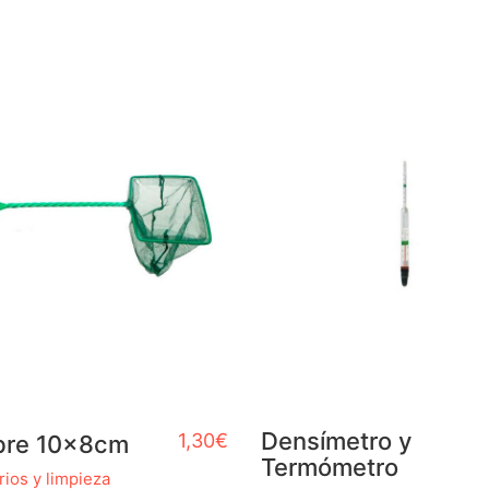
Densímetro y
1,30
€
bre 10x8cm
Termómetro
ios y limpieza