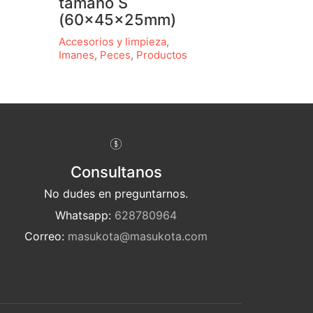
tamaño S
(60x45x25mm)
Accesorios y limpieza
,
Imanes
,
Peces
,
Productos
Consultanos
No dudes en preguntarnos.
Whatsapp:
628780964
Correo:
masukota@masukota.com