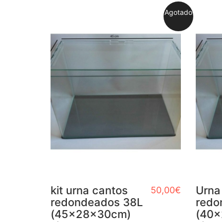
Agotado
kit urna cantos
Urna
50,00
€
redondeados 38L
redo
(45x28x30cm)
(40