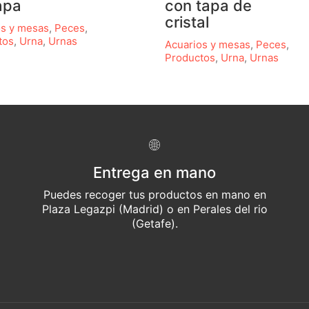
apa
con tapa de
cristal
os y mesas
,
Peces
,
tos
,
Urna
,
Urnas
Acuarios y mesas
,
Peces
,
Productos
,
Urna
,
Urnas
Entrega en mano
Puedes recoger tus productos en mano en
Plaza Legazpi (Madrid) o en Perales del rio
(Getafe).