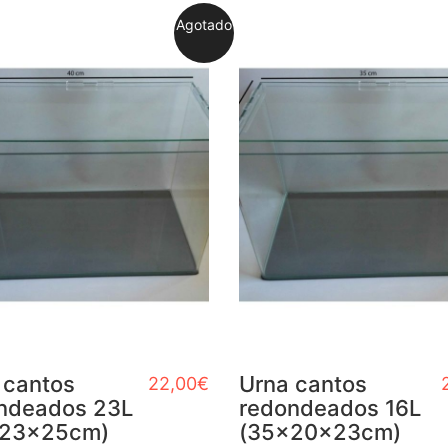
Agotado
 cantos
Urna cantos
22,00
€
ndeados 23L
redondeados 16L
x23x25cm)
(35x20x23cm)