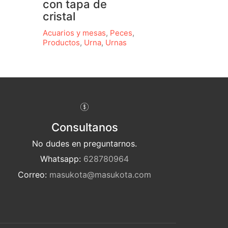
con tapa de
cristal
Acuarios y mesas
,
Peces
,
Productos
,
Urna
,
Urnas
Consultanos
No dudes en preguntarnos.
Whatsapp:
628780964
Correo:
masukota@masukota.com