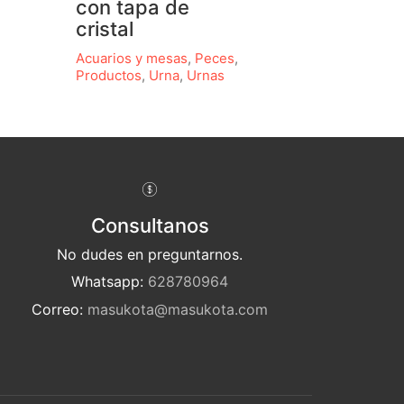
con tapa de
cristal
Acuarios y mesas
,
Peces
,
Productos
,
Urna
,
Urnas
Consultanos
No dudes en preguntarnos.
Whatsapp:
628780964
Correo:
masukota@masukota.com