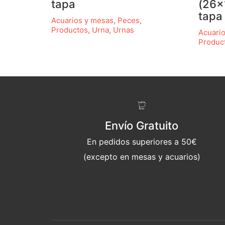
tapa
(26x
tapa
Acuarios y mesas
,
Peces
,
Productos
,
Urna
,
Urnas
Acuari
Produc
Envío Gratuito
En pedidos superiores a 50€
(excepto en mesas y acuarios)