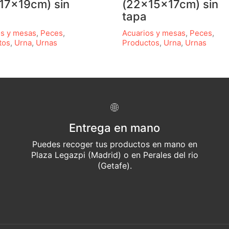
17x19cm) sin
(22x15x17cm) sin
tapa
os y mesas
,
Peces
,
Acuarios y mesas
,
Peces
,
tos
,
Urna
,
Urnas
Productos
,
Urna
,
Urnas
Entrega en mano
Puedes recoger tus productos en mano en
Plaza Legazpi (Madrid) o en Perales del rio
(Getafe).