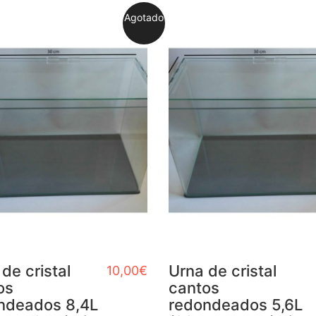
Agotado
de cristal
Urna de cristal
10,00
€
os
cantos
ndeados 8,4L
redondeados 5,6L