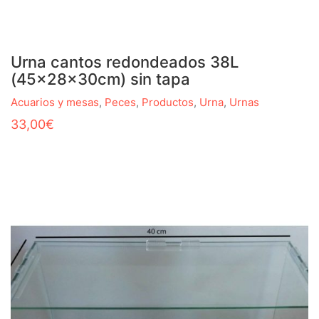
Urna cantos redondeados 38L
(45x28x30cm) sin tapa
Acuarios y mesas
,
Peces
,
Productos
,
Urna
,
Urnas
33,00
€