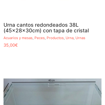
Urna cantos redondeados 38L
(45x28x30cm) con tapa de cristal
Acuarios y mesas
,
Peces
,
Productos
,
Urna
,
Urnas
35,00
€