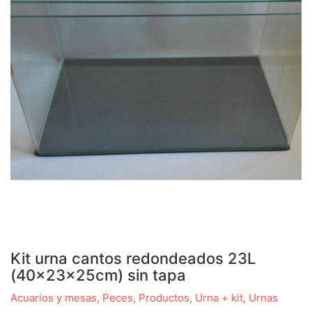
Kit urna cantos redondeados 23L
(40x23x25cm) sin tapa
Acuarios y mesas
,
Peces
,
Productos
,
Urna + kit
,
Urnas